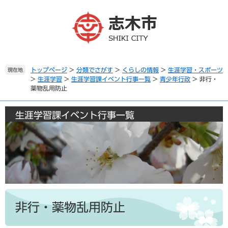
ペ
メ
ー
ニ
ジ
ュ
の
ー
先
を
頭
飛
で
ば
トップページ
>
分類でさがす
>
くらしの情報
>
生涯学習・スポーツ
現在地
>
生涯学習
>
生涯学習課イベント行事一覧
>
青少年行政
>
非行・
す
し
薬物乱用防止
。
て
本
文
生涯学習課イベント行事一覧
へ
本
文
非行・薬物乱用防止