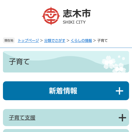
ペ
メ
ー
ニ
ジ
ュ
の
ー
先
を
頭
飛
で
ば
トップページ
>
分類でさがす
>
くらしの情報
>
子育て
現在地
す
し
。
て
本
本
文
子育て
文
へ
新着情報
子育て支援