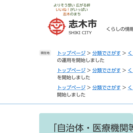
ペ
メ
よりそう想い 広がる絆
いいね！
がいっぱい
ー
ニ
志木
のまち
ジ
ュ
の
ー
くらしの情
先
を
頭
飛
で
ば
トップページ
>
分類でさがす
>
く
す
し
現在地
の運用を開始しました
。
て
本
トップページ
>
分類でさがす
>
く
文
を開始しました
へ
トップページ
>
分類でさがす
>
く
開始しました
本
文
「自治体・医療機関