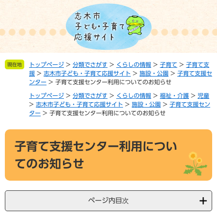
ペ
メ
ー
ニ
ジ
ュ
の
ー
先
を
頭
飛
トップページ
>
分類でさがす
>
くらしの情報
>
子育て
>
子育て支
現在地
で
ば
援
>
志木市子ども・子育て応援サイト
>
施設・公園
>
子育て支援セ
す。
し
ンター
>
子育て支援センター利用についてのお知らせ
て
トップページ
>
分類でさがす
>
くらしの情報
>
福祉・介護
>
児童
本
>
志木市子ども・子育て応援サイト
>
施設・公園
>
子育て支援セン
文
ター
>
子育て支援センター利用についてのお知らせ
へ
本
子育て支援センター利用につい
文
てのお知らせ
ページ内目次