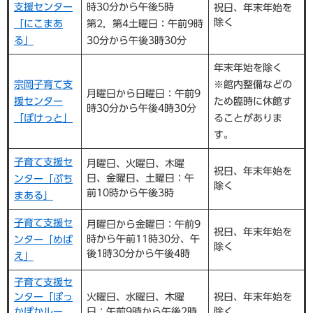
支援センター
時30分から午後5時
祝日、年末年始を
除く
「にこまあ
第2，第4土曜日：午前9時
る」
30分から午後3時30分
年末年始を除く
宗岡子育て支
※館内整備などの
月曜日から日曜日：午前9
援センター
ため臨時に休館す
時30分から午後4時30分
「ぽけっと」
ることがありま
す。
子育て支援セ
月曜日、火曜日、木曜
祝日、年末年始を
日、金曜日、土曜日：午
ンター「ぷち
除く
前10時から午後3時
まある」
子育て支援セ
月曜日から金曜日：午前9
祝日、年末年始を
時から午前11時30分、午
ンター「めば
除く
後1時30分から午後4時
え」
子育て支援セ
ンター「ぽっ
火曜日、水曜日、木曜
祝日、年末年始を
かぽかルー
日：午前9時から午後2時
除く