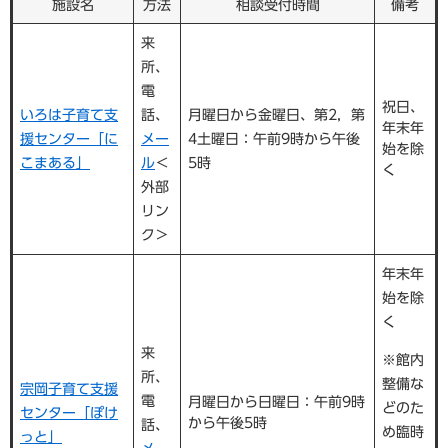
施設名
方法
相談受付時間
備考
来
所、
電
祝日、
いろは子育て支
話、
月曜日から金曜日、第2，第
年末年
援センター「に
メー
4土曜日：午前9時から午後
始を除
こまある」
ル
＜
5時
く
外部
リン
ク＞
年末年
始を除
く
来
※館内
所、
整備な
宗岡子育て支援
電
月曜日から日曜日：午前9時
どのた
センター「ぽけ
から午後5時
話、
め臨時
っと」