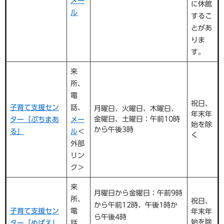
メー
に休館
ル
するこ
とがあ
りま
す。
来
所、
電
祝日、
子育て支援セン
話、
月曜日、火曜日、木曜日、
年末年
金曜日、土曜日：午前10時
ター「ぷちまあ
メー
始を除
から午後3時
る」
ル
＜
く
外部
リン
ク＞
来
月曜日から金曜日：午前9時
所、
祝日、
から午前12時、午後1時か
子育て支援セン
電
年末年
ら午後4時
始を除
ター「めばえ」
話、