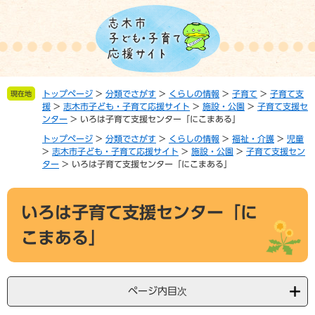
ペ
メ
ー
ニ
ジ
ュ
の
ー
先
を
頭
飛
トップページ
>
分類でさがす
>
くらしの情報
>
子育て
>
子育て支
現在地
で
ば
援
>
志木市子ども・子育て応援サイト
>
施設・公園
>
子育て支援セ
す。
し
ンター
>
いろは子育て支援センター「にこまある」
て
トップページ
>
分類でさがす
>
くらしの情報
>
福祉・介護
>
児童
本
>
志木市子ども・子育て応援サイト
>
施設・公園
>
子育て支援セン
文
ター
>
いろは子育て支援センター「にこまある」
へ
本
いろは子育て支援センター「に
文
こまある」
ページ内目次