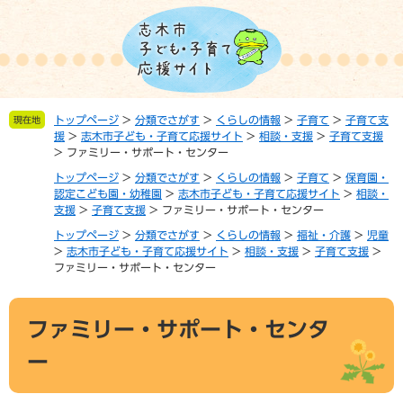
ペ
メ
ー
ニ
ジ
ュ
の
ー
先
を
頭
飛
トップページ
>
分類でさがす
>
くらしの情報
>
子育て
>
子育て支
現在地
で
ば
援
>
志木市子ども・子育て応援サイト
>
相談・支援
>
子育て支援
す。
し
>
ファミリー・サポート・センター
て
トップページ
>
分類でさがす
>
くらしの情報
>
子育て
>
保育園・
本
認定こども園・幼稚園
>
志木市子ども・子育て応援サイト
>
相談・
文
支援
>
子育て支援
>
ファミリー・サポート・センター
へ
トップページ
>
分類でさがす
>
くらしの情報
>
福祉・介護
>
児童
>
志木市子ども・子育て応援サイト
>
相談・支援
>
子育て支援
>
ファミリー・サポート・センター
本
ファミリー・サポート・センタ
文
ー