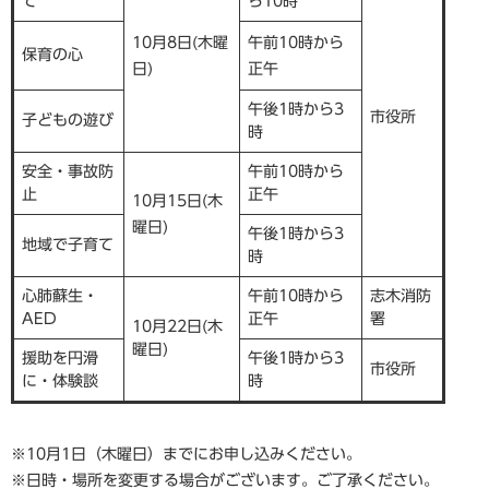
て
ら10時
10月8日(木曜
午前10時から
保育の心
日)
正午
午後1時から3
市役所
子どもの遊び
時
安全・事故防
午前10時から
止
正午
10月15
日(木
曜日)
午後1時から3
地域で子育て
時
心肺蘇生・
午前10時から
志木消防
AED
正午
署
10月22日(木
曜日)
援助を円滑
午後1時から3
市役所
に・体験談
時
※10月1日（木曜日）までにお申し込みください。
※日時・場所を変更する場合がございます。ご了承ください。