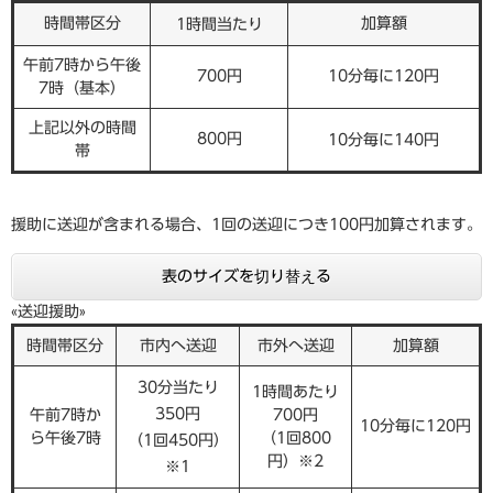
時間帯区分
加算額
1時間当たり
午前7時から午後
700円
10分毎に120円
7時（基本）
上記以外の時間
800円
10分毎に140円
帯
援助に送迎が含まれる場合、1回の送迎につき100円加算されます。
表のサイズを切り替える
«送迎援助»
時間帯区分
市内へ送迎
市外へ送迎
加算額
30分当たり
1時間あたり
350円
午前7時か
700円
10分毎に120円
ら午後7時
（1回800
（1回450円）
円）※2
※1