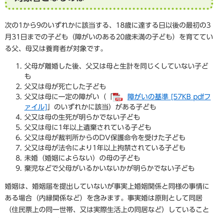
次の1から9のいずれかに該当する、18歳に達する日以後の最初の3
月31日までの子ども（障がいのある20歳未満の子ども）を育ててい
る父、母又は養育者が対象です。
父母が離婚した後、父又は母と生計を同じくしていない子ど
も
父又は母が死亡した子ども
父又は母に一定の障がい（「
障がいの基準 [57KB pdfフ
ァイル]
」のいずれかに該当）がある子ども
父又は母の生死が明らかでない子ども
父又は母に1年以上遺棄されている子ども
父又は母が裁判所からのDV保護命令を受けた子ども
父又は母が法令により1年以上拘禁されている子ども
未婚（婚姻によらない）の母の子ども
棄児などで父母がいるかいないかが明らかでない子ども
婚姻は、婚姻届を提出していないが事実上婚姻関係と同様の事情に
ある場合（内縁関係など）を含みます。事実婚は原則として同居
（住民票上の同一世帯、又は実際生活上の同居など）していること