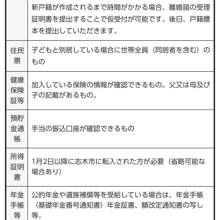
新戸籍が作成されるまで時間がかかる場合、離婚届の受理
証明書を提出することで仮受付が可能です。後日、戸籍謄
本を提出していただきます。
子どもと別居している場合に世帯全員（同居者を含む）の
住民
票
もの
健康
加入している保険の情報が確認できるもの。父又は母及び
保険
子の記載があるもの。
証等
預貯
金通
手当の振込口座が確認できるもの
帳
所得
1月2日以降に志木市に転入された方が必要（省略可能な
証明
場合あり）
書
年金
公的年金や遺族補償等を受給している場合は、年金手帳
手帳
（基礎年金番号通知書）年金証書、額改定通知書の写し
等
等。