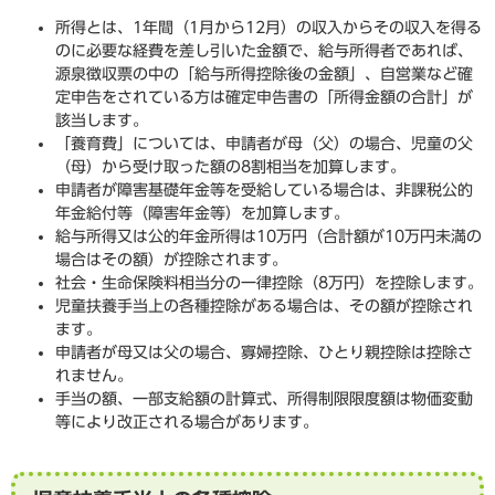
所得とは、1年間（1月から12月）の収入からその収入を得る
のに必要な経費を差し引いた金額で、給与所得者であれば、
源泉徴収票の中の「給与所得控除後の金額」、自営業など確
定申告をされている方は確定申告書の「所得金額の合計」が
該当します。
「養育費」については、申請者が母（父）の場合、児童の父
（母）から受け取った額の8割相当を加算します。
申請者が障害基礎年金等を受給している場合は、非課税公的
年金給付等（障害年金等）を加算します。
給与所得又は公的年金所得は10万円（合計額が10万円未満の
場合はその額）が控除されます。
社会・生命保険料相当分の一律控除（8万円）を控除します。
児童扶養手当上の各種控除がある場合は、その額が控除され
ます。
申請者が母又は父の場合、寡婦控除、ひとり親控除は控除さ
れません。
手当の額、一部支給額の計算式、所得制限限度額は物価変動
等により改正される場合があります。