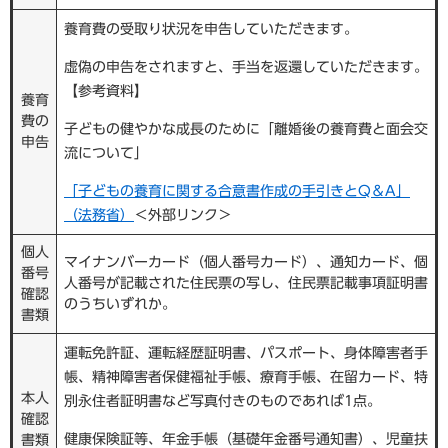
養育費の受取り状況を申告していただきます。
虚偽の申告をされますと、手当を返還していただきます。
【参考資料】
養育
費の
子どもの健やかな成長のために「離婚後の養育費と面会交
申告
流について」
「子どもの養育に関する合意書作成の手引きとQ＆A」
（法務省）
＜外部リンク＞
個人
マイナンバーカード（個人番号カード）、通知カード、個
番号
人番号が記載された住民票の写し、住民票記載事項証明書
確認
のうちいずれか。
書類
運転免許証、運転経歴証明書、パスポート、身体障害者手
帳、精神障害者保健福祉手帳、療育手帳、在留カード、特
本人
別永住者証明書など写真付きのものであれば1点。
確認
健康保険証等、年金手帳（基礎年金番号通知書）、児童扶
書類