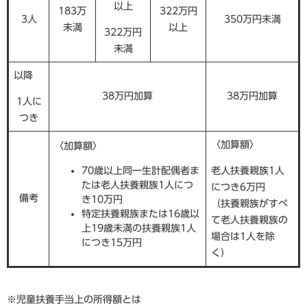
以上
183万
322万円
3人
350万円未満
未満
以上
322万円
未満
以降
38万円加算
38万円加算
1人に
つき
〈加算額〉
〈加算額〉
70歳以上同一生計配偶者ま
老人扶養親族1人
たは老人扶養親族1人につ
につき6万円
備考
き10万円
（扶養親族がすべ
特定扶養親族または16歳以
て老人扶養親族の
上19歳未満の扶養親族1人
場合は1人を除
につき15万円
く）
※児童扶養手当上の所得額とは