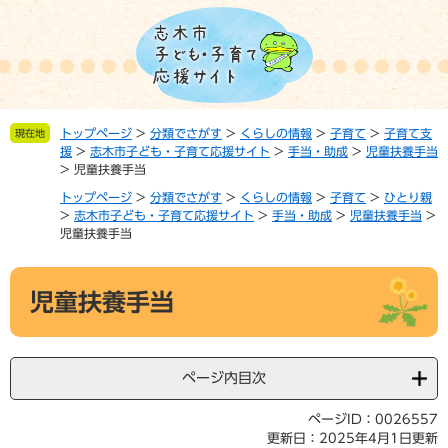
ペ
メ
ー
ニ
ジ
ュ
の
ー
先
を
頭
飛
トップページ
>
分類でさがす
>
くらしの情報
>
子育て
>
子育て支
現在地
で
ば
援
>
志木市子ども・子育て応援サイト
>
手当・助成
>
児童扶養手当
す。
し
>
児童扶養手当
て
トップページ
>
分類でさがす
>
くらしの情報
>
子育て
>
ひとり親
本
>
志木市子ども・子育て応援サイト
>
手当・助成
>
児童扶養手当
>
文
児童扶養手当
へ
本
児童扶養手当
文
ページ内目次
ページID：0026557
更新日：2025年4月1日更新