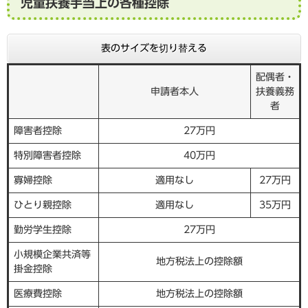
児童扶養手当上の各種控除
表のサイズを切り替える
配偶者・
申請者本人
扶養義務
者
障害者控除
27万円
特別障害者控除
40万円
寡婦控除
適用なし
27万円
ひとり親控除
適用なし
35万円
勤労学生控除
27万円
小規模企業共済等
地方税法上の控除額
掛金控除
医療費控除
地方税法上の控除額