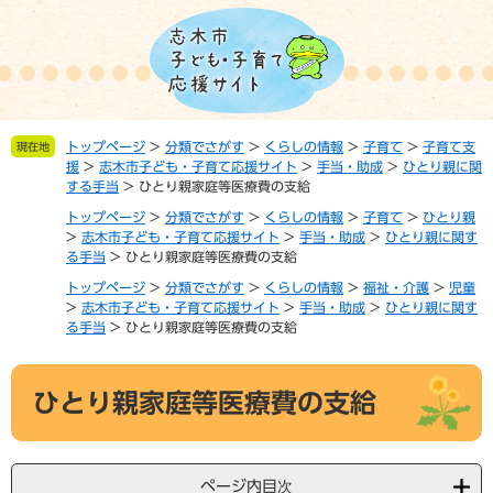
ペ
メ
ー
ニ
ジ
ュ
の
ー
先
を
頭
飛
トップページ
>
分類でさがす
>
くらしの情報
>
子育て
>
子育て支
現在地
で
ば
援
>
志木市子ども・子育て応援サイト
>
手当・助成
>
ひとり親に関
す。
し
する手当
>
ひとり親家庭等医療費の支給
て
トップページ
>
分類でさがす
>
くらしの情報
>
子育て
>
ひとり親
本
>
志木市子ども・子育て応援サイト
>
手当・助成
>
ひとり親に関す
文
る手当
>
ひとり親家庭等医療費の支給
へ
トップページ
>
分類でさがす
>
くらしの情報
>
福祉・介護
>
児童
>
志木市子ども・子育て応援サイト
>
手当・助成
>
ひとり親に関す
る手当
>
ひとり親家庭等医療費の支給
本
ひとり親家庭等医療費の支給
文
ページ内目次