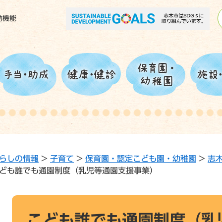
助機能
らしの情報
>
子育て
>
保育園・認定こども園・幼稚園
>
志
ども誰でも通園制度（乳児等通園支援事業）
本
文
こども誰でも通園制度（乳