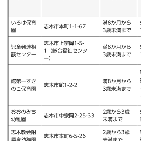
いろは保育
満8か月から
志木市本町1-1-67
園
3歳未満まで
志木市上宗岡1-5-
児童発達相
満8か月から
1（総合福祉センタ
談センター
3歳未満まで
ー）
館第一すぎ
満8か月から
志木市館1-2-2
のこ保育園
3歳未満まで
おおのみち
2歳から3歳
志木市中宗岡2-25-33
幼稚園
未満まで
志木教会附
2歳から3歳
志木市本町6-5-26
属泉幼稚園
未満まで