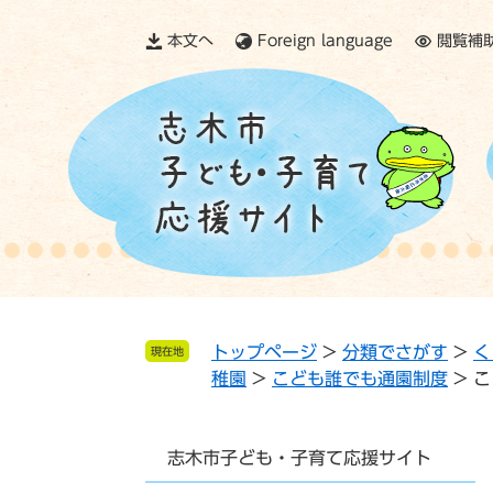
ペ
メ
ー
ニ
本文へ
Foreign language
閲覧補
ジ
ュ
の
ー
先
を
頭
飛
で
ば
す。
し
て
本
文
へ
トップページ
>
分類でさがす
>
く
現在地
稚園
>
こども誰でも通園制度
>
こ
志木市子ども・子育て応援サイト