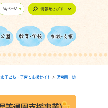
情報をさがす
Myページ
木市子ども・子育て応援サイト
>
保育園・幼
児等通園支援事業）