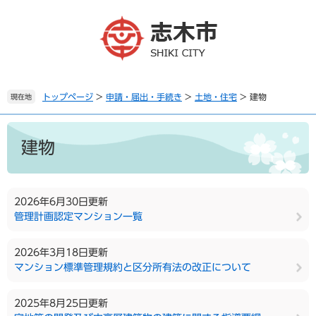
ペ
メ
ー
ニ
ジ
ュ
の
ー
先
を
頭
飛
で
ば
トップページ
>
申請・届出・手続き
>
土地・住宅
>
建物
現在地
す
し
。
て
本
本
文
建物
文
へ
2026年6月30日更新
管理計画認定マンション一覧
2026年3月18日更新
マンション標準管理規約と区分所有法の改正について
2025年8月25日更新