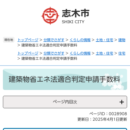
ペ
メ
ー
ニ
ジ
ュ
の
ー
先
を
頭
飛
で
ば
トップページ
>
分類でさがす
>
くらしの情報
>
土地・住宅
>
建物
現在地
>
建築物省エネ法適合判定申請手数料
す
し
。
て
トップページ
>
分類でさがす
>
くらしの情報
>
土地・住宅
>
住宅
本
>
建築物省エネ法適合判定申請手数料
文
へ
本
文
建築物省エネ法適合判定申請手数料
ページ内目次
ページID：0028908
更新日：2025年4月1日更新