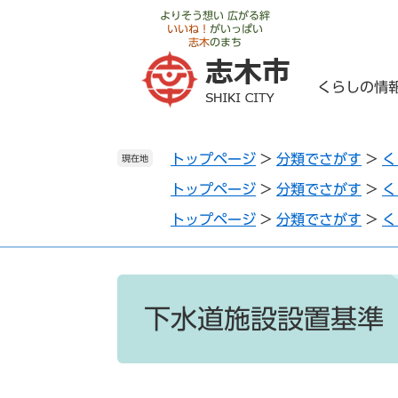
ペ
メ
よりそう想い 広がる絆
いいね！
がいっぱい
ー
ニ
志木
のまち
ジ
ュ
の
ー
くらしの情
先
を
頭
飛
で
ば
トップページ
>
分類でさがす
>
く
す
し
現在地
。
て
トップページ
>
分類でさがす
>
く
本
トップページ
>
分類でさがす
>
く
文
へ
本
文
下水道施設設置基準