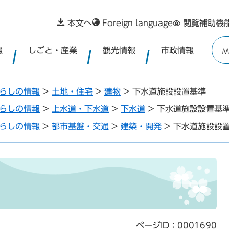
本文へ
Foreign language
閲覧補助機
報
しごと・産業
観光情報
市政情報
M
らしの情報
>
土地・住宅
>
建物
>
下水道施設設置基準
らしの情報
>
上水道・下水道
>
下水道
>
下水道施設設置基
らしの情報
>
都市基盤・交通
>
建築・開発
>
下水道施設設
ページID：0001690