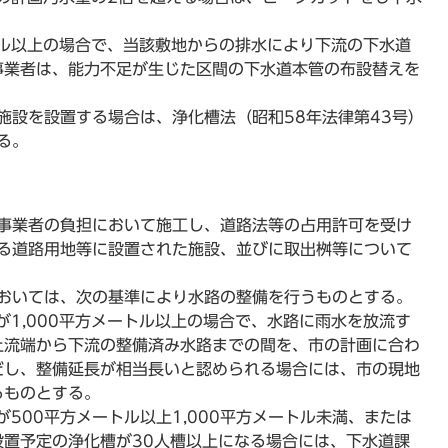
ートル以上の場合で、当該敷地からの排水により下流の下水道
事業者は、能力不足が生じた区間の下水道本管の布設替えを
施設を設置する場合は、浄化槽法（昭和58年法律第43号）
る。
事業者の負担において施工し、道路法等の占用許可を受け
る道路用地等に設置された施設、並びに取出桝等について
おいては、次の基準により水路の整備を行うものとする。
が1,000平方メートル以上の場合で、水路に雨水を放流す
上流端から下流の整備済み水路までの間を、市の計画に合わ
だし、整備延長が相当長いと認められる場合には、市の現地
るものとする。
が500平方メートル以上1,000平方メートル未満、または
設置予定の浄化槽が30人槽以上になる場合には、下水道課