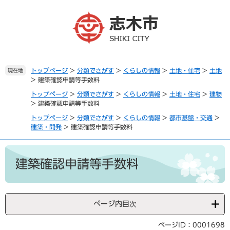
ペ
メ
ー
ニ
ジ
ュ
の
ー
先
を
頭
飛
で
ば
トップページ
>
分類でさがす
>
くらしの情報
>
土地・住宅
>
土地
現在地
>
建築確認申請等手数料
す
し
。
て
トップページ
>
分類でさがす
>
くらしの情報
>
土地・住宅
>
建物
本
>
建築確認申請等手数料
文
トップページ
>
分類でさがす
>
くらしの情報
>
都市基盤・交通
>
へ
建築・開発
>
建築確認申請等手数料
本
文
建築確認申請等手数料
ページ内目次
ページID：0001698