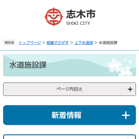
ペ
メ
ー
ニ
ジ
ュ
の
ー
先
を
頭
飛
で
ば
トップページ
>
組織でさがす
>
上下水道部
>
水道施設課
現在地
す
し
。
て
本
本
文
水道施設課
文
へ
ページ内目次
新着情報