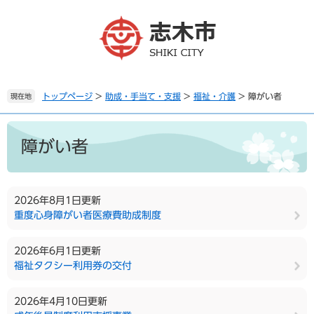
ペ
メ
ー
ニ
ジ
ュ
の
ー
先
を
頭
飛
で
ば
トップページ
>
助成・手当て・支援
>
福祉・介護
>
障がい者
現在地
す
し
。
て
本
本
文
障がい者
文
へ
2026年8月1日更新
重度心身障がい者医療費助成制度
2026年6月1日更新
福祉タクシー利用券の交付
2026年4月10日更新