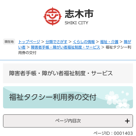
ペ
メ
ー
ニ
ジ
ュ
の
ー
先
を
頭
飛
で
ば
トップページ
>
分類でさがす
>
くらしの情報
>
福祉・介護
>
障が
現在地
い者
>
障害者手帳・障がい者福祉制度・サービス
>
福祉タクシー利
す
し
用券の交付
。
て
本
文
障害者手帳・障がい者福祉制度・サービス
へ
本
文
福祉タクシー利用券の交付
ページ内目次
ページID：0001403