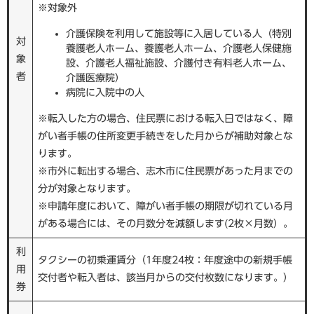
※対象外
介護保険を利用して施設等に入居している人（特別
対
養護老人ホーム、養護老人ホーム、介護老人保健施
象
設、介護老人福祉施設、介護付き有料老人ホーム、
者
介護医療院）
病院に入院中の人
​※転入した方の場合、住民票における転入日ではなく、障
がい者手帳の住所変更手続きをした月からが補助対象とな
ります。
※市外に転出する場合、志木市に住民票があった月までの
分が対象となります。
※申請年度において、障がい者手帳の期限が切れている月
がある場合には、その月数分を減額します(2枚×月数）。
利
タクシーの初乗運賃分（1年度24枚：年度途中の新規手帳
用
交付者や転入者は、該当月からの交付枚数になります。）
券