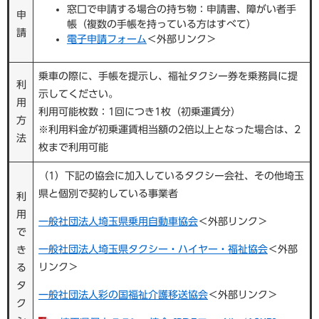
窓口で申請する場合の持ち物：申請書、障がい者手
申
帳（複数の手帳を持っている方はすべて）
請
電子申請フォーム
＜外部リンク＞
乗車の際に、手帳を提示し、福祉タクシー券を乗務員に提
利
示してください。
用
利用可能枚数：1回につき1枚（初乗運賃分）
方
※利用料金が初乗運賃相当額の2倍以上となった場合は、2
法
枚まで利用可能
（1）下記の協会に加入しているタクシー会社、その他埼玉
県と個別で契約している事業者
利
用
一般社団法人埼玉県乗用自動車協会
＜外部リンク＞
で
一般社団法人埼玉県タクシー・ハイヤー・福祉協会
＜外部
き
リンク＞
る
タ
一般社団法人彩の国福祉介護移送協会
＜外部リンク＞
ク