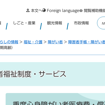
本文へ
Foreign language
閲覧補助機
報
しごと・産業
観光情報
市政情報
M
らしの情報
>
福祉・介護
>
障がい者
>
障害者手帳・障がい
期高齢）
者福祉制度・サービス
本
文
重度心身障がい者医療費・償