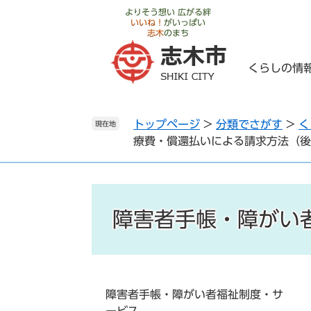
ペ
メ
よりそう想い 広がる絆
いいね！
がいっぱい
ー
ニ
志木
のまち
ジ
ュ
の
ー
くらしの情
先
を
頭
飛
で
ば
トップページ
>
分類でさがす
>
く
す
し
現在地
療費・償還払いによる請求方法（後
。
て
本
文
へ
障害者手帳・障がい
障害者手帳・障がい者福祉制度・サ