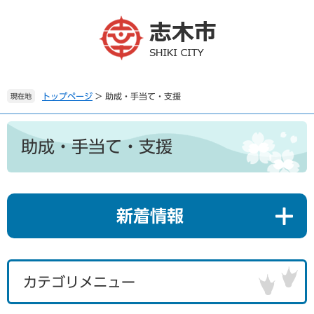
ペ
メ
ー
ニ
ジ
ュ
の
ー
先
を
頭
飛
で
ば
トップページ
>
助成・手当て・支援
現在地
す
し
。
て
本
本
文
助成・手当て・支援
文
へ
新着情報
カテゴリメニュー