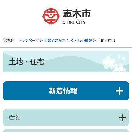
ペ
メ
ー
ニ
ジ
ュ
の
ー
先
を
頭
飛
で
ば
トップページ
>
分類でさがす
>
くらしの情報
>
土地・住宅
現在地
す
し
。
て
本
本
文
土地・住宅
文
へ
新着情報
住宅