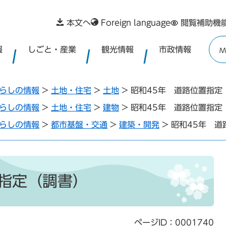
本文へ
Foreign language
閲覧補助機
報
しごと・産業
観光情報
市政情報
M
らしの情報
>
土地・住宅
>
土地
>
昭和45年 道路位置指定
らしの情報
>
土地・住宅
>
建物
>
昭和45年 道路位置指定
らしの情報
>
都市基盤・交通
>
建築・開発
>
昭和45年 道
置指定（調書）
ページID：0001740