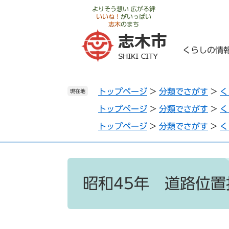
ペ
メ
よりそう想い 広がる絆
いいね！
がいっぱい
ー
ニ
志木
のまち
ジ
ュ
の
ー
くらしの情
先
を
頭
飛
で
ば
トップページ
>
分類でさがす
>
く
す
し
現在地
。
て
トップページ
>
分類でさがす
>
く
本
トップページ
>
分類でさがす
>
く
文
へ
本
文
昭和45年 道路位