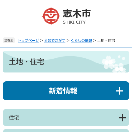
ペ
メ
ー
ニ
ジ
ュ
の
ー
先
を
頭
飛
で
ば
トップページ
>
分類でさがす
>
くらしの情報
>
土地・住宅
現在地
す
し
。
て
本
本
文
土地・住宅
文
へ
新着情報
住宅