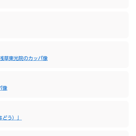
西浅草東光院のカッパ像
パ像
はどう）」