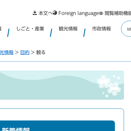
本文へ
Foreign language
閲覧補助機
報
しごと・産業
観光情報
市政情報
M
光情報
>
目的
>
観る