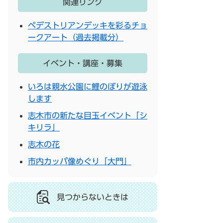
関連リンク
ペデストリアンデッキを彩るチョ
ークアート（過去掲載分）
イベント・講座・募集
いろは親水公園に鯉のぼりが遊泳
します
志木市の新たな目玉イベント「シ
キリラ」
志木の花
市内カッパ像めぐり「大門」
見つからないときは