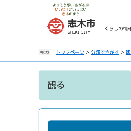
ペ
メ
よりそう想い 広がる絆
いいね！
がいっぱい
ー
ニ
志木
のまち
ジ
ュ
の
ー
くらしの情
先
を
頭
飛
で
ば
トップページ
>
分類でさがす
>
観
す
し
現在地
。
て
本
文
本
へ
文
観る