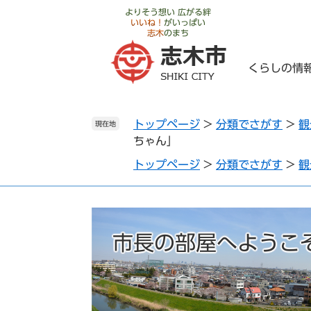
ペ
メ
よりそう想い 広がる絆
いいね！
がいっぱい
ー
ニ
志木
のまち
ジ
ュ
の
ー
くらしの情
先
を
頭
飛
で
ば
トップページ
>
分類でさがす
>
観
す
し
現在地
ちゃん」
。
て
本
トップページ
>
分類でさがす
>
観
文
へ
市長の部屋へようこ