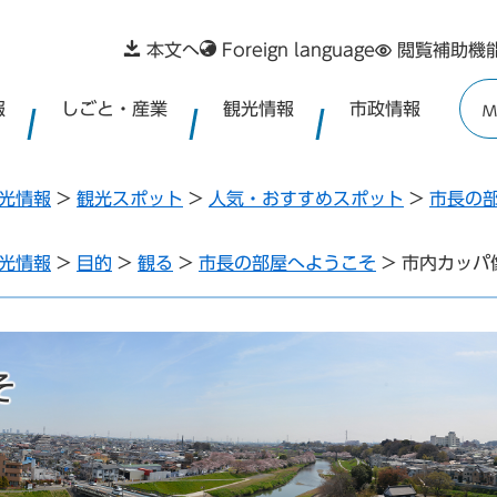
本文へ
Foreign language
閲覧補助機
報
しごと・産業
観光情報
市政情報
M
光情報
>
観光スポット
>
人気・おすすめスポット
>
市長の
光情報
>
目的
>
観る
>
市長の部屋へようこそ
>
市内カッパ
そ