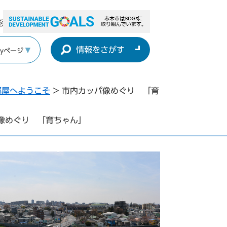
能
情報をさがす
yページ
部屋へようこそ
>
市内カッパ像めぐり 「育
像めぐり 「育ちゃん」