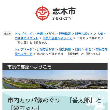
ペ
メ
ー
ニ
ジ
ュ
の
ー
先
を
頭
飛
で
ば
トップページ
>
分類でさがす
>
観光情報
>
観光スポット
>
人気・
現在地
おすすめスポット
>
市長の部屋へようこそ
>
市内カッパ像めぐり
す
し
「番太郎」と「愛ちゃん」
。
て
本
トップページ
>
分類でさがす
>
観光情報
>
目的
>
観る
>
市長の部
文
屋へようこそ
>
市内カッパ像めぐり 「番太郎」と「愛ちゃん」
へ
市長の部屋へようこそ
本
文
市内カッパ像めぐり 「番太郎」と
「愛ちゃん」