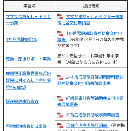
事業名
提出書類
ママサポあんしんタクシ
ママサポあんしんタクシー事業
ー事業
補助金交付申請書
1か月児健康診査補助金交付申
1か月児健康診査
請書
（令和8年4月1日以降の出生児
が対象です）
産前・産後サポート事業利用申請
産前・産後サポート事業
書 （対象となる方に送付します）
住民税非課税世帯などの
志木市低所得妊婦初回産科受診
妊婦に対する初回産科受
料補助金交付申請書兼請求書
診料の助成
妊婦健康診査等補助金交付申請
妊産婦健康診査等
書兼請求書
不育症治療費助成事業申請書
不育症治療実施証明書
（医療機
不育症治療費助成事業