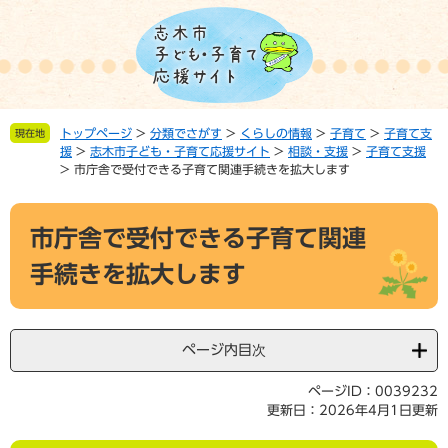
ペ
メ
ー
ニ
ジ
ュ
の
ー
先
を
頭
飛
トップページ
>
分類でさがす
>
くらしの情報
>
子育て
>
子育て支
現在地
で
ば
援
>
志木市子ども・子育て応援サイト
>
相談・支援
>
子育て支援
す。
し
>
市庁舎で受付できる子育て関連手続きを拡大します
て
本
本
文
市庁舎で受付できる子育て関連
文
へ
手続きを拡大します
ページ内目次
ページID：0039232
更新日：2026年4月1日更新