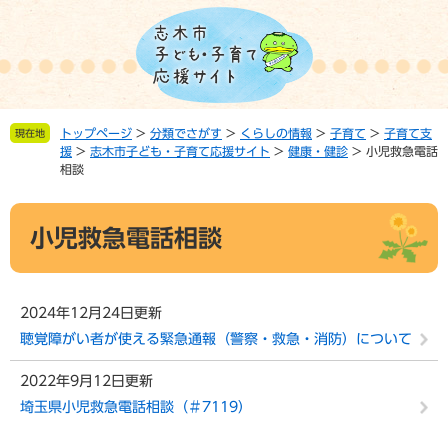
ペ
メ
ー
ニ
ジ
ュ
の
ー
先
を
頭
飛
トップページ
>
分類でさがす
>
くらしの情報
>
子育て
>
子育て支
現在地
で
ば
援
>
志木市子ども・子育て応援サイト
>
健康・健診
>
小児救急電話
す。
し
相談
て
本
本
文
小児救急電話相談
文
へ
2024年12月24日更新
聴覚障がい者が使える緊急通報（警察・救急・消防）について
2022年9月12日更新
埼玉県小児救急電話相談（＃7119）