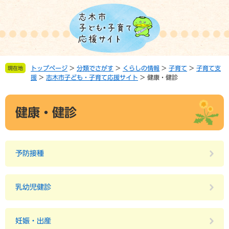
ペ
メ
ー
ニ
ジ
ュ
の
ー
先
を
頭
飛
トップページ
>
分類でさがす
>
くらしの情報
>
子育て
>
子育て支
現在地
で
ば
援
>
志木市子ども・子育て応援サイト
>
健康・健診
す。
し
て
本
本
健康・健診
文
文
へ
予防接種
乳幼児健診
妊娠・出産