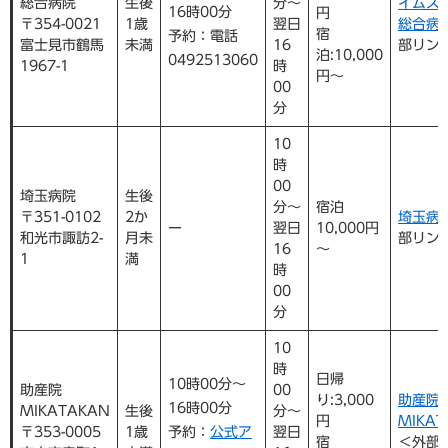
総合病院
生後
分～
イムス
16時00分
円
〒354-0021
1歳
翌日
総合病
宿
予約：電話
富士見市鶴馬
未満
16
部リン
泊:10,000
0492513060
1967-1
時
円～
00
分
10
時
00
埼玉病院
生後
分～
宿泊
〒351-0102
2か
埼玉病
ー
翌日
10,000円
和光市諏訪2-
月未
部リン
16
～
1
満
時
00
分
10
時
日帰
10時00分～
助産院
00
り:3,000
助産院
16時00分
MIKATAKAN
生後
分～
円
MIKAT
〒353-0005
1歳
予約：
公式ア
翌日
宿
＜外部