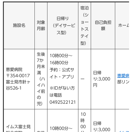
宿泊
（シ
日帰り
ョー
対象
自己負担
施設名
ホーム
（デイサービ
月齢
額
トス
ス型）
テイ
型）
生後
10時00分～
7か
16時00分
月未
恵愛病院
予約：公式サ
満
日帰
〒354-0017
恵愛病
イト・アプリ
（ハ
ー
り:3,000
富士見市針ヶ
部リン
イハ
円
谷526-1
※IDがない方
イ前
は電話
の
0492522121
児）
10
時
日帰
イムス富士見
00
10時00分～
り:3,000