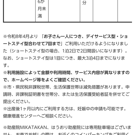
6か
分
月未
満
※令和8年4月より 「
お子さん一人につき、デイサービス型・ショ
ートステイ型合わせて7回まで
」ご利用いただけるようになりまし
た（ショートステイ型の場合、1泊2日で2日間扱いになります）。
なお、ショートステイ型は1回につき、最大3泊4日までになりま
す。
※利用施設によって金額や利用時間、サービス内容が異なりますの
で、ホームページ等をよくご確認ください。
※市・県民税非課税世帯、生活保護世帯は減免措置があります。申
請時、非課税証明書を世帯分、または生活保護受給者証を併せてご
提出ください。
※出産後1ヶ月以内にご利用する方は、妊娠中の申請も可能です。
健康増進センターへご相談ください。
※助産院MIKATAKAN、はうおり助産院には専用駐車場はございま
せん。お車でお越しの際は、お近くのコインパーキングをご利用く