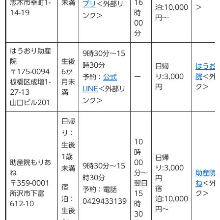
志木市幸町1-
未満
16
プリ
＜外部リ
泊:10,000
＞
14-19
時
ンク＞
円～
00
分
はうおり助産
9時30分～15
院
生後
時30分
日帰
はうお
〒175-0094
6か
ー
り:3,000
院
＜外
予約：
公式
板橋区成増1-
月未
円
ク＞
LINE
＜外部リ
27-13
満
ンク＞
山口ビル201
日帰
り：
10
生後
時
1歳
日帰
助産院もりあ
00
9時30分～15
り:3,000
未満
ね
分～
助産院
時30分
円
〒359-0001
翌日
ね
＜外
宿
宿
予約：電話
所沢市下富
15
ク＞
泊：
泊:10,000
0429433139
612-10
時
円～
生後
30