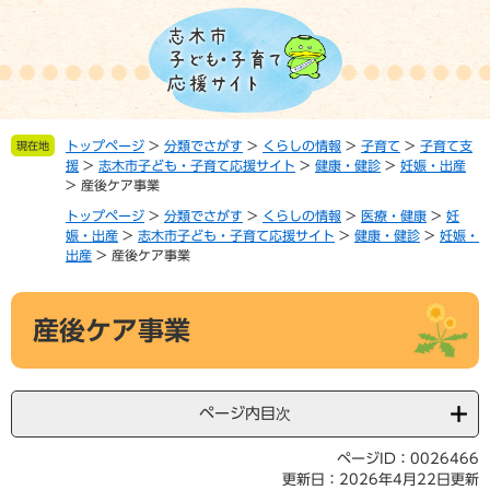
ペ
メ
ー
ニ
ジ
ュ
の
ー
先
を
頭
飛
トップページ
>
分類でさがす
>
くらしの情報
>
子育て
>
子育て支
現在地
で
ば
援
>
志木市子ども・子育て応援サイト
>
健康・健診
>
妊娠・出産
す。
し
>
産後ケア事業
て
トップページ
>
分類でさがす
>
くらしの情報
>
医療・健康
>
妊
本
娠・出産
>
志木市子ども・子育て応援サイト
>
健康・健診
>
妊娠・
文
出産
>
産後ケア事業
へ
本
産後ケア事業
文
ページ内目次
ページID：0026466
更新日：2026年4月22日更新