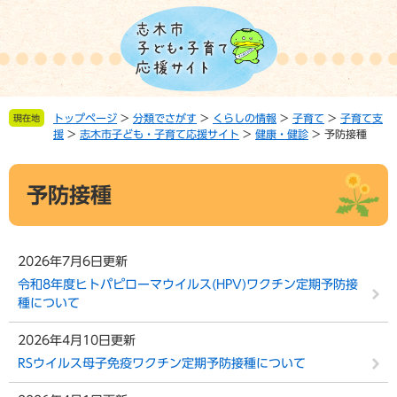
ペ
メ
ー
ニ
ジ
ュ
の
ー
先
を
頭
飛
トップページ
>
分類でさがす
>
くらしの情報
>
子育て
>
子育て支
現在地
で
ば
援
>
志木市子ども・子育て応援サイト
>
健康・健診
>
予防接種
す。
し
て
本
本
予防接種
文
文
へ
2026年7月6日更新
令和8年度ヒトパピローマウイルス(HPV)ワクチン定期予防接
種について
2026年4月10日更新
RSウイルス母子免疫ワクチン定期予防接種について