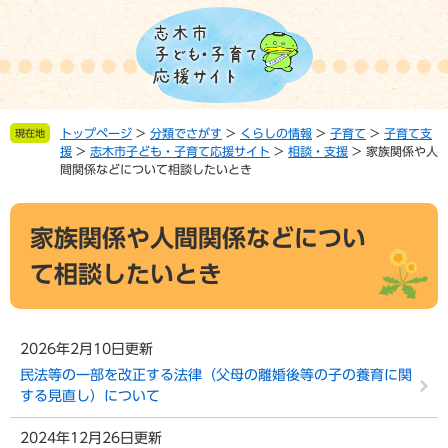
ペ
メ
ー
ニ
ジ
ュ
の
ー
先
を
頭
飛
トップページ
>
分類でさがす
>
くらしの情報
>
子育て
>
子育て支
現在地
で
ば
援
>
志木市子ども・子育て応援サイト
>
相談・支援
>
家族関係や人
す。
し
間関係などについて相談したいとき
て
本
本
文
家族関係や人間関係などについ
文
へ
て相談したいとき
2026年2月10日更新
民法等の一部を改正する法律（父母の離婚後等の子の養育に関
する見直し）について
2024年12月26日更新