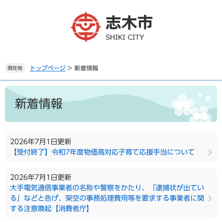
ペ
メ
ー
ニ
ジ
ュ
の
ー
先
を
頭
飛
で
ば
トップページ
>
新着情報
現在地
す
し
。
て
本
本
文
新着情報
文
へ
2026年7月1日更新
【受付終了】令和7年度物価高対応子育て応援手当について
2026年7月1日更新
大手電気通信事業者の名称や警察をかたり、「逮捕状が出てい
る」などと告げ、架空の事務処理費用等を要求する事業者に関
する注意喚起【消費者庁】