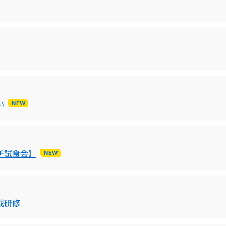
い
チ試食会】
成研修