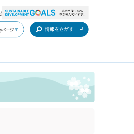
能
情報をさがす
yページ