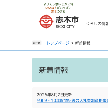
ペ
メ
よりそう想い 広がる絆
いいね！
がいっぱい
ー
ニ
志木
のまち
ジ
ュ
の
ー
くらしの情
先
を
頭
飛
で
ば
トップページ
>
新着情報
す
し
現在地
。
て
本
文
本
へ
文
新着情報
2026年8月7日更新
令和9・10年度物品等の入札参加資格審