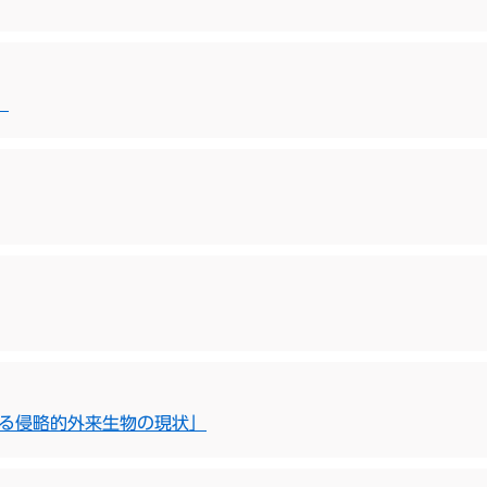
」
ける侵略的外来生物の現状」