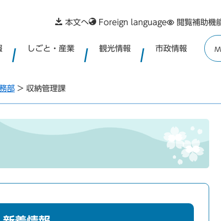
本文へ
Foreign language
閲覧補助機
報
しごと・産業
観光情報
市政情報
M
務部
>
収納管理課