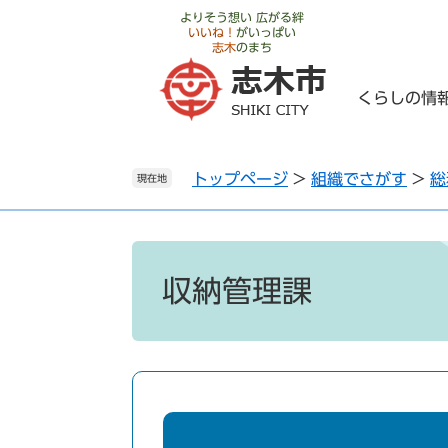
ペ
メ
よりそう想い 広がる絆
いいね！
がいっぱい
ー
ニ
志木
のまち
ジ
ュ
の
ー
くらしの情
先
を
頭
飛
で
ば
トップページ
>
組織でさがす
>
総
す
し
現在地
。
て
本
文
本
へ
文
収納管理課