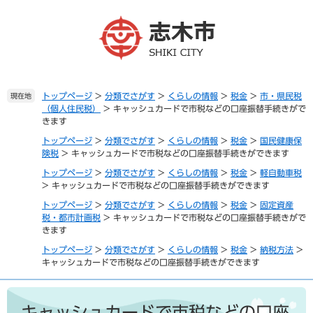
ペ
メ
ー
ニ
ジ
ュ
の
ー
先
を
頭
飛
で
ば
トップページ
>
分類でさがす
>
くらしの情報
>
税金
>
市・県民税
現在地
（個人住民税）
>
キャッシュカードで市税などの口座振替手続きがで
す
し
きます
。
て
本
トップページ
>
分類でさがす
>
くらしの情報
>
税金
>
国民健康保
文
険税
>
キャッシュカードで市税などの口座振替手続きができます
へ
トップページ
>
分類でさがす
>
くらしの情報
>
税金
>
軽自動車税
>
キャッシュカードで市税などの口座振替手続きができます
トップページ
>
分類でさがす
>
くらしの情報
>
税金
>
固定資産
税・都市計画税
>
キャッシュカードで市税などの口座振替手続きがで
きます
トップページ
>
分類でさがす
>
くらしの情報
>
税金
>
納税方法
>
キャッシュカードで市税などの口座振替手続きができます
本
文
キャッシュカードで市税などの口座