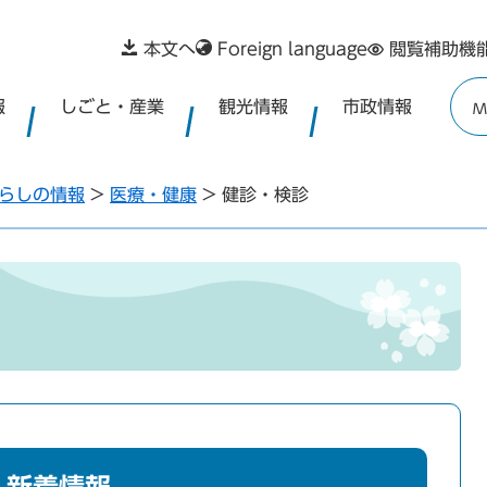
本文へ
Foreign language
閲覧補助機
報
しごと・産業
観光情報
市政情報
M
らしの情報
>
医療・健康
>
健診・検診