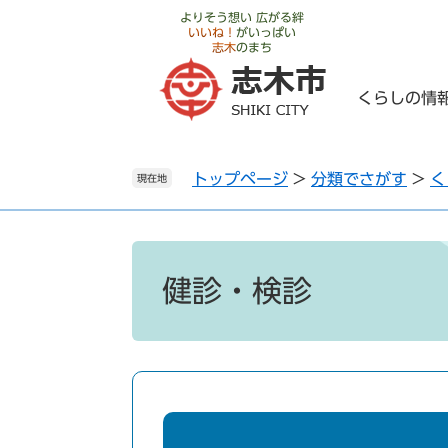
ペ
メ
よりそう想い 広がる絆
いいね！
がいっぱい
ー
ニ
志木
のまち
ジ
ュ
の
ー
くらしの情
先
を
頭
飛
で
ば
トップページ
>
分類でさがす
>
く
す
し
現在地
。
て
本
文
本
へ
文
健診・検診