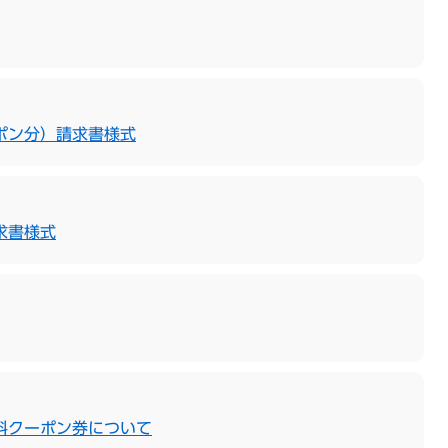
ポン分）請求書様式
求書様式
料クーポン券について