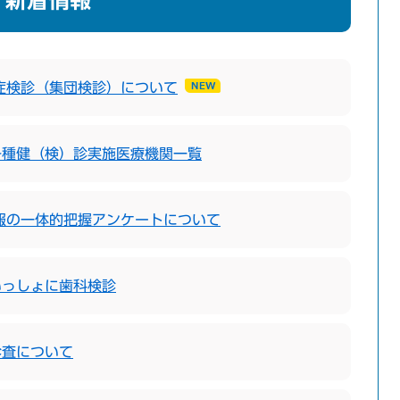
新着情報
症検診（集団検診）について
各種健（検）診実施医療機関一覧
報の一体的把握アンケートについて
いっしょに歯科検診
診査について