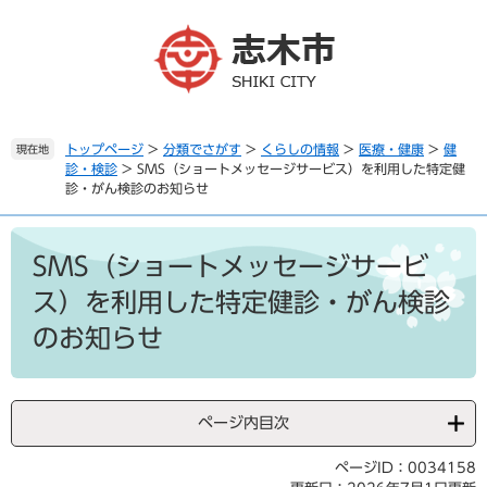
ペ
メ
ー
ニ
ジ
ュ
の
ー
先
を
頭
飛
で
ば
トップページ
>
分類でさがす
>
くらしの情報
>
医療・健康
>
健
現在地
診・検診
>
SMS（ショートメッセージサービス）を利用した特定健
す
し
診・がん検診のお知らせ
。
て
本
本
文
文
SMS（ショートメッセージサービ
へ
ス）を利用した特定健診・がん検診
のお知らせ
ページ内目次
ページID：0034158