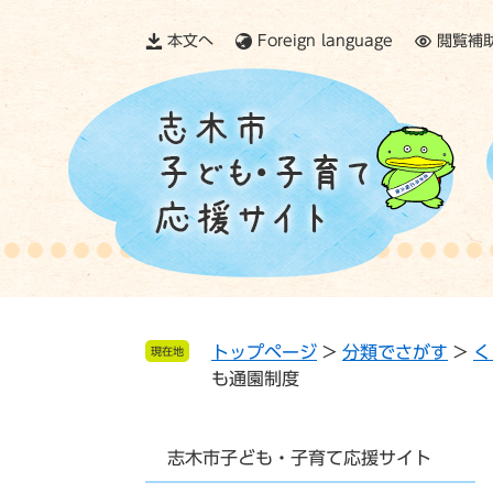
ペ
メ
ー
ニ
本文へ
Foreign language
閲覧補
ジ
ュ
の
ー
先
を
頭
飛
で
ば
す。
し
て
本
文
へ
トップページ
>
分類でさがす
>
く
現在地
も通園制度
志木市子ども・子育て応援サイト