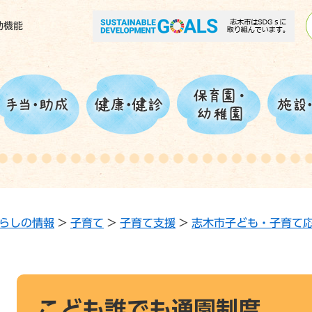
助機能
らしの情報
>
子育て
>
子育て支援
>
志木市子ども・子育て
本
文
こども誰でも通園制度