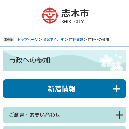
ペ
メ
ー
ニ
ジ
ュ
の
ー
先
を
頭
飛
で
ば
トップページ
>
分類でさがす
>
市政情報
>
市政への参加
現在地
す
し
。
て
本
本
文
市政への参加
文
へ
新着情報
ご意見・お問い合わせ