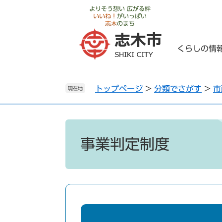
ペ
メ
よりそう想い 広がる絆
いいね！
がいっぱい
ー
ニ
志木
のまち
ジ
ュ
の
ー
くらしの情
先
を
頭
飛
で
ば
トップページ
>
分類でさがす
>
市
す
し
現在地
。
て
本
文
本
へ
文
事業判定制度