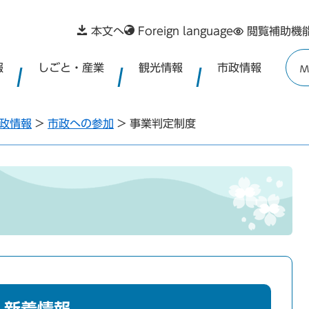
本文へ
Foreign language
閲覧補助機
報
しごと・産業
観光情報
市政情報
M
政情報
>
市政への参加
>
事業判定制度