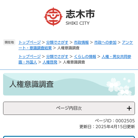
ペ
メ
ー
ニ
ジ
ュ
の
ー
先
を
頭
飛
で
ば
トップページ
>
分類でさがす
>
市政情報
>
市政への参加
>
アンケ
現在地
ート・意識調査結果
>
人権意識調査
す
し
。
て
トップページ
>
分類でさがす
>
くらしの情報
>
人権・男女共同参
本
画・外国人
>
人権啓発
>
人権意識調査
文
へ
本
文
人権意識調査
ページ内目次
ページID：0002505
更新日：2025年4月15日更新