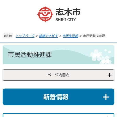
ペ
メ
ー
ニ
ジ
ュ
の
ー
先
を
頭
飛
で
ば
トップページ
>
組織でさがす
>
市民生活部
>
市民活動推進課
現在地
す
し
。
て
本
本
文
市民活動推進課
文
へ
ページ内目次
新着情報