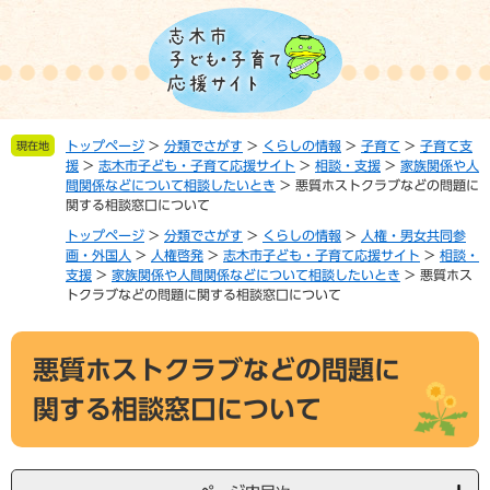
ペ
メ
ー
ニ
ジ
ュ
の
ー
先
を
頭
飛
トップページ
>
分類でさがす
>
くらしの情報
>
子育て
>
子育て支
現在地
で
ば
援
>
志木市子ども・子育て応援サイト
>
相談・支援
>
家族関係や人
す。
し
間関係などについて相談したいとき
>
悪質ホストクラブなどの問題に
て
関する相談窓口について
本
トップページ
>
分類でさがす
>
くらしの情報
>
人権・男女共同参
文
画・外国人
>
人権啓発
>
志木市子ども・子育て応援サイト
>
相談・
へ
支援
>
家族関係や人間関係などについて相談したいとき
>
悪質ホス
トクラブなどの問題に関する相談窓口について
本
悪質ホストクラブなどの問題に
文
関する相談窓口について