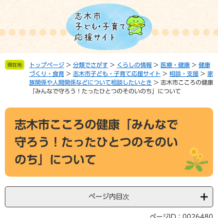
ペ
メ
ー
ニ
ジ
ュ
の
ー
先
を
頭
飛
トップページ
>
分類でさがす
>
くらしの情報
>
医療・健康
>
健康
現在地
で
ば
づくり・食育
>
志木市子ども・子育て応援サイト
>
相談・支援
>
家
す。
し
族関係や人間関係などについて相談したいとき
>
志木市こころの健康
て
「みんなで守ろう！たったひとつのそのいのち」について
本
文
本
へ
志木市こころの健康「みんなで
文
守ろう！たったひとつのそのい
のち」について
ページ内目次
ページID：0026480