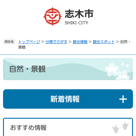
ペ
メ
ー
ニ
ジ
ュ
の
ー
先
を
頭
飛
で
ば
トップページ
>
分類でさがす
>
観光情報
>
観光スポット
>
自然・
現在地
景観
す
し
。
て
本
本
文
文
自然・景観
へ
新着情報
おすすめ情報