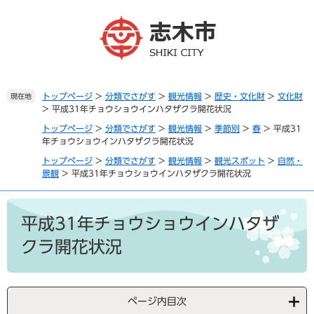
ペ
メ
ー
ニ
ジ
ュ
の
ー
先
を
頭
飛
で
ば
トップページ
>
分類でさがす
>
観光情報
>
歴史・文化財
>
文化財
現在地
>
平成31年チョウショウインハタザクラ開花状況
す
し
。
て
トップページ
>
分類でさがす
>
観光情報
>
季節別
>
春
>
平成31
本
年チョウショウインハタザクラ開花状況
文
トップページ
>
分類でさがす
>
観光情報
>
観光スポット
>
自然・
へ
景観
>
平成31年チョウショウインハタザクラ開花状況
本
文
平成31年チョウショウインハタザ
クラ開花状況
ページ内目次