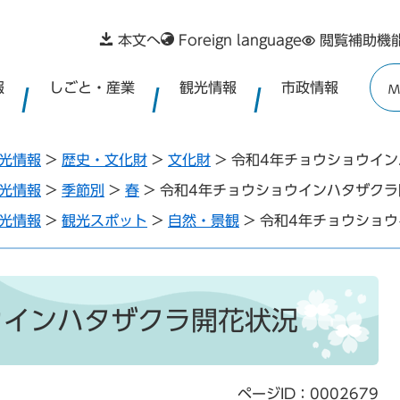
本文へ
Foreign language
閲覧補助機
報
しごと・産業
観光情報
市政情報
M
光情報
>
歴史・文化財
>
文化財
>
令和4年チョウショウイ
光情報
>
季節別
>
春
>
令和4年チョウショウインハタザクラ
光情報
>
観光スポット
>
自然・景観
>
令和4年チョウショ
ウインハタザクラ開花状況
ページID：0002679