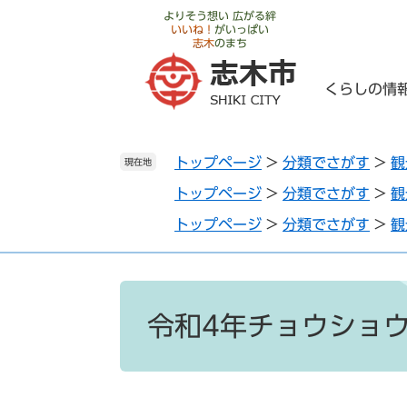
ペ
メ
よりそう想い 広がる絆
いいね！
がいっぱい
ー
ニ
志木
のまち
ジ
ュ
の
ー
くらしの情
先
を
頭
飛
で
ば
トップページ
>
分類でさがす
>
観
す
し
現在地
。
て
トップページ
>
分類でさがす
>
観
本
トップページ
>
分類でさがす
>
観
文
へ
本
文
令和4年チョウショ