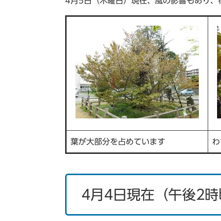
4月5日（木曜日）現在、風の影響もあり、
葉が大部分を占めています
わ
4月4日現在（午後2