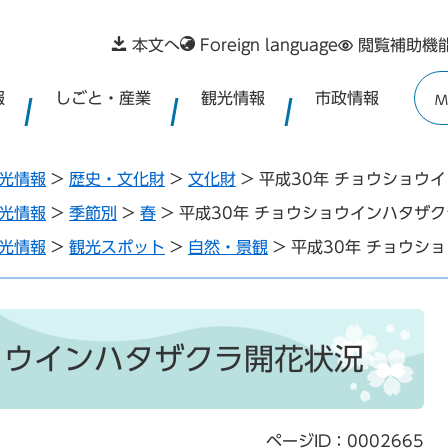
本文へ
Foreign language
閲覧補助機
報
しごと・産業
観光情報
市政情報
M
光情報
>
歴史・文化財
>
文化財
>
平成30年 チョウショウ
光情報
>
季節別
>
春
>
平成30年 チョウショウインハタザ
光情報
>
観光スポット
>
自然・景観
>
平成30年 チョウシ
ョウインハタザクラ開花状況
ページID：0002665