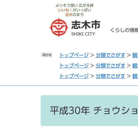
ペ
メ
よりそう想い 広がる絆
いいね！
がいっぱい
ー
ニ
志木
のまち
ジ
ュ
の
ー
くらしの情
先
を
頭
飛
で
ば
トップページ
>
分類でさがす
>
観
す
し
現在地
。
て
トップページ
>
分類でさがす
>
観
本
トップページ
>
分類でさがす
>
観
文
へ
本
文
平成30年 チョウシ