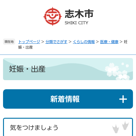
ペ
メ
ー
ニ
ジ
ュ
の
ー
先
を
頭
飛
で
ば
トップページ
>
分類でさがす
>
くらしの情報
>
医療・健康
>
妊
現在地
娠・出産
す
し
。
て
本
本
文
文
妊娠・出産
へ
新着情報
気をつけましょう