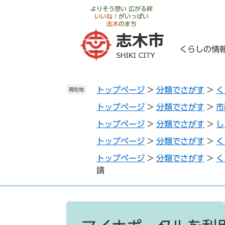
ペ
メ
よりそう想い 広がる絆
いいね！
がいっぱい
ー
ニ
志木
のまち
ジ
ュ
の
ー
くらしの情
先
を
頭
飛
で
ば
トップページ
>
分類でさがす
>
く
す
し
現在地
。
て
トップページ
>
分類でさがす
>
市
本
トップページ
>
分類でさがす
>
し
文
へ
トップページ
>
分類でさがす
>
く
トップページ
>
分類でさがす
>
く
請
本
文