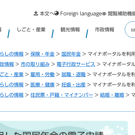
本文へ
Foreign language
閲覧補助機
報
しごと・産業
観光情報
市政情報
M
らしの情報
>
保険・年金
>
国民年金
>
マイナポータルを利
政情報
>
市の取り組み
>
電子行政サービス
>
マイナポータ
ごと・産業
>
雇用・労働
>
就職・退職
>
マイナポータルを
らしの情報
>
医療・健康
>
妊娠・出産
>
マイナポータルを
らしの情報
>
住民票・戸籍・マイナンバー
>
結婚・離婚
>