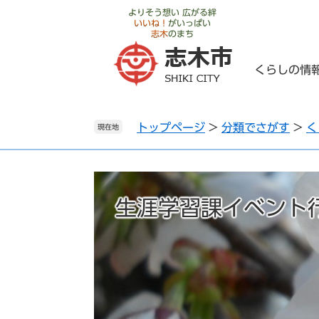
ペ
メ
よりそう想い 広がる絆
いいね！
がいっぱい
ー
ニ
志木
のまち
ジ
ュ
の
ー
くらしの情
先
を
頭
飛
で
ば
トップページ
>
分類でさがす
>
く
す
し
現在地
。
て
本
文
へ
生涯学習課イベント