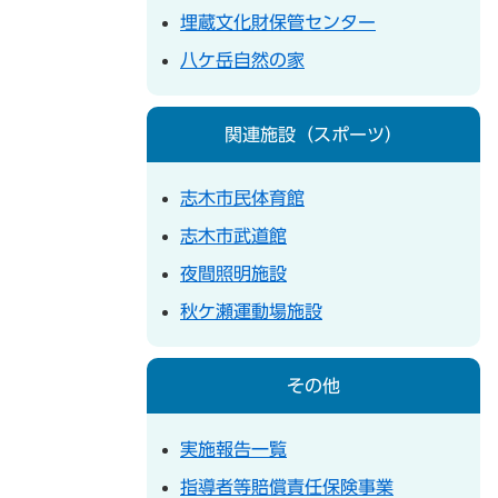
埋蔵文化財保管センター
八ケ岳自然の家
関連施設（スポーツ）
志木市民体育館
志木市武道館
夜間照明施設
秋ケ瀬運動場施設
その他
実施報告一覧
指導者等賠償責任保険事業