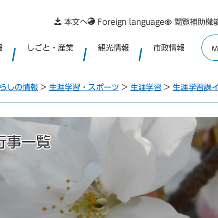
本文へ
Foreign language
閲覧補助機
報
しごと・産業
観光情報
市政情報
M
らしの情報
>
生涯学習・スポーツ
>
生涯学習
>
生涯学習課
行事一覧