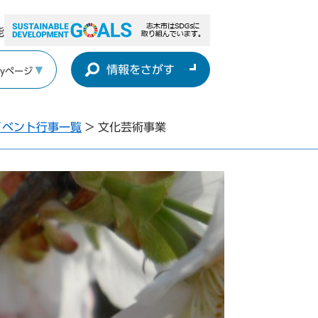
能
情報をさがす
yページ
イベント行事一覧
>
文化芸術事業