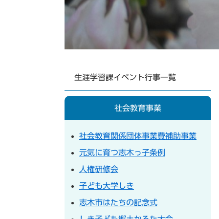
生涯学習課イベント行事一覧
社会教育事業
社会教育関係団体事業費補助事業
元気に育つ志木っ子条例
人権研修会
子ども大学しき
志木市はたちの記念式
しき子ども郷土かるた大会